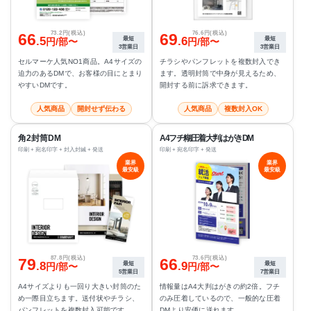
73.2円(税込)
76.6円(税込)
66
69
.5
.6
最短
最短
円/部〜
円/部〜
3営業日
3営業日
セルマーケ人気NO1商品。A4サイズの
チラシやパンフレットを複数封入でき
迫力のあるDMで、お客様の目にとまり
ます。透明封筒で中身が見えるため、
やすいDMです。
開封する前に訴求できます。
人気商品
開封せず伝わる
人気商品
複数封入OK
角2封筒DM
A4フチ糊圧着大判はがきDM
印刷 + 宛名印字 + 封入封緘 + 発送
印刷 + 宛名印字 + 発送
業界
業界
最安級
最安級
87.8円(税込)
73.6円(税込)
79
66
.8
.9
最短
最短
円/部〜
円/部〜
5営業日
7営業日
A4サイズよりも一回り大きい封筒のた
情報量はA4大判はがきの約2倍。フチ
め一際目立ちます。送付状やチラシ、
のみ圧着しているので、一般的な圧着
パンフレットを複数封入可能です。
DMより安価に送れます。