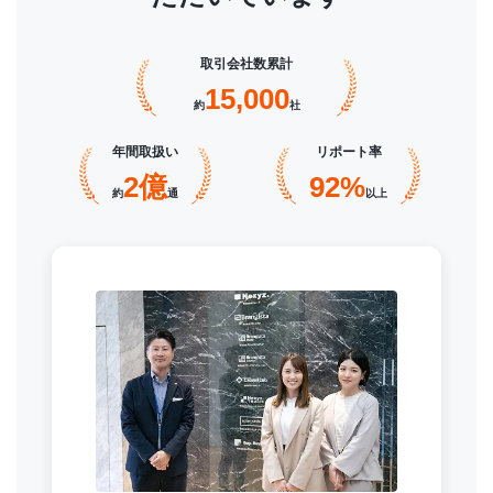
取引会社数累計
15,000
約
社
年間取扱い
リポート率
2億
92%
約
通
以上