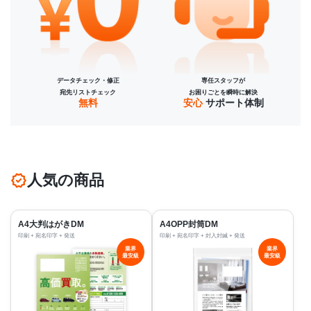
データチェック・修正
専任スタッフが
宛先リストチェック
お困りごとを瞬時に解決
無料
安心
サポート体制
人気の商品
A4大判はがきDM
A4OPP封筒DM
印刷 + 宛名印字 + 発送
印刷 + 宛名印字 + 封入封緘 + 発送
業界
業界
最安級
最安級