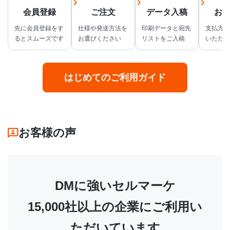
会員登録
ご注文
データ入稿
お
先に会員登録をす
仕様や発送方法を
印刷データと宛先
支払方法
るとスムーズです
お選びください
リストをご入稿
いただけ
はじめてのご利用ガイド
お客様の声
DMに強いセルマーケ
15,000社以上の企業にご利用い
ただいています