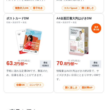
複数封入OK
冊子向き
コスパgood
開く楽しさ
ポストカードDM
A4全面圧着大判はがきDM
印刷 + 宛名印字 + 発送
印刷 + 宛名印字 + 発送
業界
最安級
69.5円(税込)
77.9円(税込)
63
70
.2
.8
最短
最短
円/部〜
円/部〜
3営業日
5営業日
手軽に送れる定番DMです。郵送のた
情報量はA4大判はがきの約2倍で、サ
め、信書を送ることができます。
イズが大きい分目にとまりやすいDMで
す。
信書OK
コンパクト
開く楽しさ
開封率UP