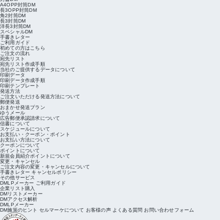
A4OPP封筒DM
長3OPP封筒DM
角2封筒DM
長3封筒DM
洋長3封筒DM
スペシャルDM
手書きレター
ご利用ガイド
初めての方はこちら
ご注文の流れ
宛先リスト
宛先リスト作成手順
当社のご提供するデータについて
印刷データ
印刷データ作成手順
印刷テンプレート
発送方法
ご注文いただける発送方法について
郵便発送
おまかせ発送プラン
ゆうメール
広告郵便承認請求について
信書について
スケジュールについて
お支払い・クーポン・ポイント
お支払い方法について
クーポンについて
ポイントについて
新規会員紹介ポイントについて
変更・キャンセル
ご注文内容の変更・キャンセルについて
手書きレター キャンセルポリシー
その他サービス
DMLPメーカー ご利用ガイド
企業リスト購入
DMリストメーカー
DMアクセス解析
DMLPメーカー
DM施策のヒント
セルマーケについて
お客様の声
よくある質問
お問い合わせフォーム