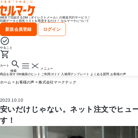
WEBで完結するDM（ダイレクトメール）の発送代行サービス！
印刷データと宛先リストを用意するだけ！
セルマーケについて
新規会員登録
ログイン
やること
カート
メニュー
検索
商品を探す
DM施策のヒント
ご利用ガイド
入稿用テンプレート
よくある質問
お客様の声
ホーム
>
お客様の声
>
株式会社マークテック
2023.10.10
安いだけじゃない。ネット注文でヒュ
す！