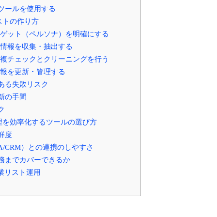
ツールを使用する
ストの作り方
ターゲット（ペルソナ）を明確にする
顧客情報を収集・抽出する
の重複チェックとクリーニングを行う
に情報を更新・管理する
くある失敗リスク
新の手間
ク
理を効率化するツールの選び方
鮮度
A/CRM）との連携のしやすさ
務までカバーできるか
営業リスト運用