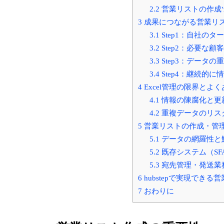
2.2
営業リストの作成
3
成果につながる営業リ
3.1
Step1：自社の
3.2
Step2：必要な
3.3
Step3：データ
3.4
Step4：継続的
4
Excel管理の限界とよ
4.1
情報の陳腐化と更
4.2
重複データのリス
5
営業リストの作成・管
5.1
データの網羅性と
5.2
既存システム（SF
5.3
宛先管理・発送業
6
hubstepで実現できる
7
おわりに