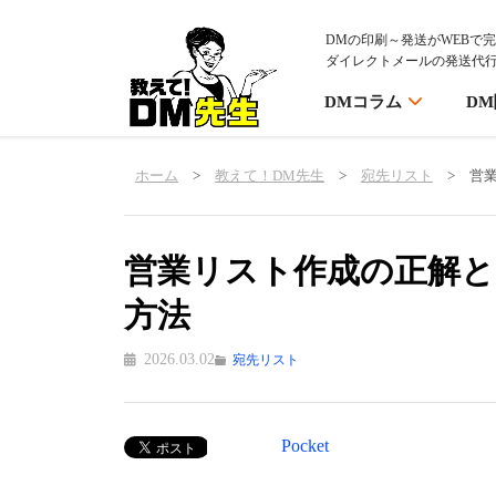
DMの印刷～発送がWEBで
ダイレクトメールの発送代
DMコラム
D
ホーム
>
教えて！DM先生
>
宛先リスト
>
営業
営業リスト作成の正解とは
方法
2026.03.02
宛先リスト
Pocket