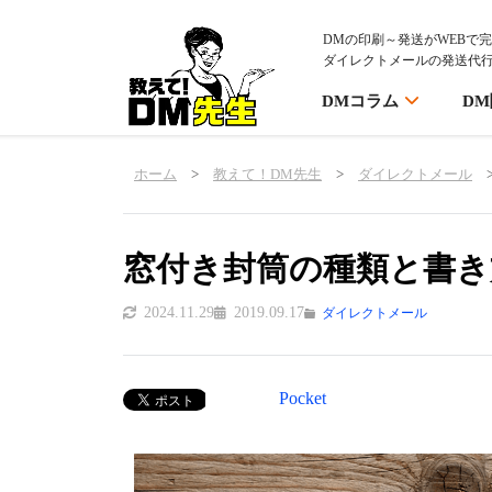
DMの印刷～発送がWEBで
ダイレクトメールの発送代
DMコラム
D
ホーム
>
教えて！DM先生
>
ダイレクトメール
窓付き封筒の種類と書き
2024.11.29
2019.09.17
ダイレクトメール
Pocket