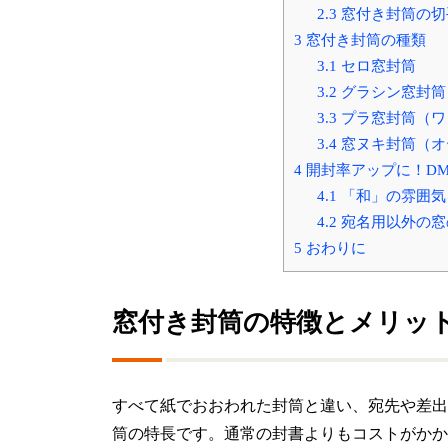
2.3
窓付き封筒の切
3
窓付き封筒の種類
3.1
セロ窓封筒
3.2
グラシン窓封筒
3.3
プラ窓封筒（ワ
3.4
窓ヌキ封筒（オ
4
開封率アップに！D
4.1
「和」の雰囲気
4.2
宛名用以外の窓
5
おわりに
窓付き封筒の特徴とメリッ
すべて紙でおおわれた封筒と違い、宛先や差出
筒の特長です。通常の封書よりもコストがかか