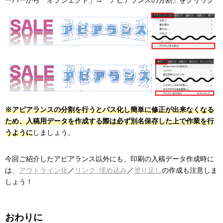
ーバーから「オブジェクト」→「アピアランスの分割」をクリック
※アピアランスの分割を行うとパス化し簡単に修正が出来なくなる
ため、入稿用データを作成する際は必ず別名保存した上で作業を行
うように
しましょう。
今回ご紹介したアピアランス以外にも、印刷の入稿データ作成時に
は、
アウトライン化
／
リンク･埋め込み
／
塗り足し
の作成も注意しま
しょう！
おわりに