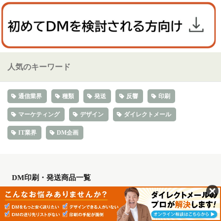
人気のキーワード
通信業界
種類
発送
反響
印刷
マーケティング
デザイン
ダイレクトメール
IT業界
DM企画
DM印刷・発送商品一覧
大判はがきDM
ポストカード・はがきDM