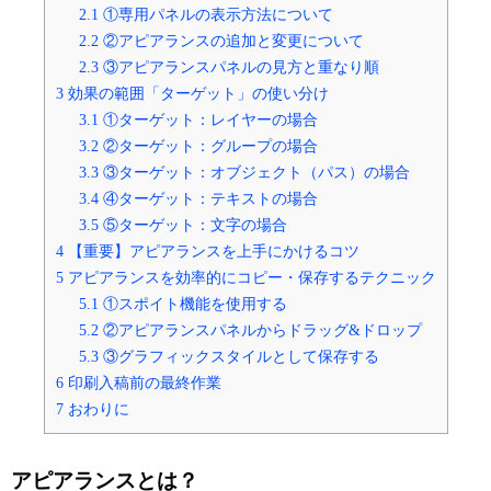
2.1
①専用パネルの表示方法について
2.2
②アピアランスの追加と変更について
2.3
③アピアランスパネルの見方と重なり順
3
効果の範囲「ターゲット」の使い分け
3.1
①ターゲット：レイヤーの場合
3.2
②ターゲット：グループの場合
3.3
③ターゲット：オブジェクト（パス）の場合
3.4
④ターゲット：テキストの場合
3.5
⑤ターゲット：文字の場合
4
【重要】アピアランスを上手にかけるコツ
5
アピアランスを効率的にコピー・保存するテクニック
5.1
①スポイト機能を使用する
5.2
②アピアランスパネルからドラッグ&ドロップ
5.3
③グラフィックスタイルとして保存する
6
印刷入稿前の最終作業
7
おわりに
アピアランスとは？