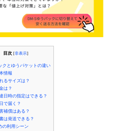
目次
[
非表示
]
ックとゆうパケットの違い
本情報
れるサイズは？
金は？
達日時の指定はできる？
日で届く？
害補償はある？
書は発送できる？
めの利用シーン