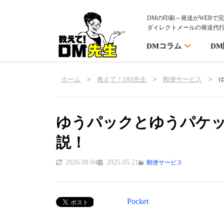
DMの印刷～発送がWEBで
ダイレクトメールの発送代
DMコラム
D
ホーム
>
教えて！DM先生
>
郵便サービス
>
ゆうパックとゆうパケ
説！
2026.08.04
2025.05.21
郵便サービス
Pocket