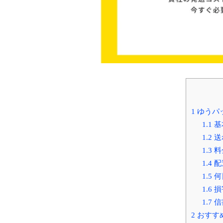
1
ゆうパ
1.1
基
1.2
送
1.3
料
1.4
配
1.5
何
1.6
損
1.7
信
2
おすす