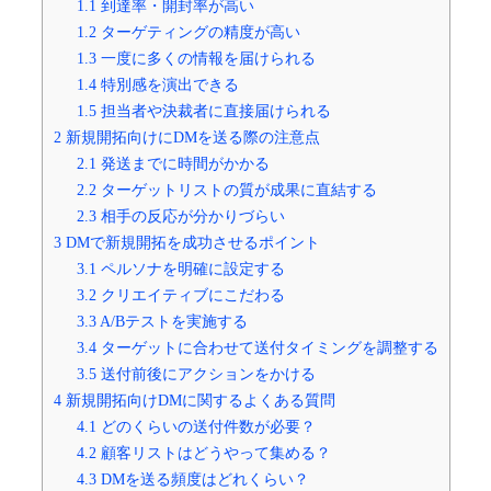
1.1
到達率・開封率が高い
1.2
ターゲティングの精度が高い
1.3
一度に多くの情報を届けられる
1.4
特別感を演出できる
1.5
担当者や決裁者に直接届けられる
2
新規開拓向けにDMを送る際の注意点
2.1
発送までに時間がかかる
2.2
ターゲットリストの質が成果に直結する
2.3
相手の反応が分かりづらい
3
DMで新規開拓を成功させるポイント
3.1
ペルソナを明確に設定する
3.2
クリエイティブにこだわる
3.3
A/Bテストを実施する
3.4
ターゲットに合わせて送付タイミングを調整する
3.5
送付前後にアクションをかける
4
新規開拓向けDMに関するよくある質問
4.1
どのくらいの送付件数が必要？
4.2
顧客リストはどうやって集める？
4.3
DMを送る頻度はどれくらい？