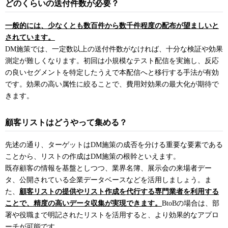
どのくらいの送付件数が必要？
一般的には、少なくとも数百件から数千件程度の配布が望ましいと
されています。
DM施策では、一定数以上の送付件数がなければ、十分な検証や効果
測定が難しくなります。初回は小規模なテスト配信を実施し、反応
の良いセグメントを特定したうえで本配信へと移行する手法が有効
です。効果の高い属性に絞ることで、費用対効果の最大化が期待で
きます。
顧客リストはどうやって集める？
先述の通り、ターゲットはDM施策の成否を分ける重要な要素である
ことから、リストの作成はDM施策の根幹といえます。
既存顧客の情報を基盤としつつ、業界名簿、展示会の来場者デー
タ、公開されている企業データベースなどを活用しましょう。ま
た、
顧客リストの提供やリスト作成を代行する専門業者を利用する
ことで、精度の高いデータ収集が実現できます。
BtoBの場合は、部
署や役職まで明記されたリストを活用すると、より効果的なアプロ
ーチが可能です。