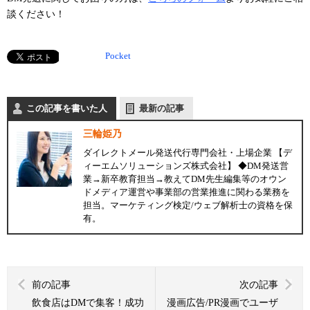
談ください！
Pocket
この記事を書いた人
最新の記事
三輪姫乃
ダイレクトメール発送代行専門会社・上場企業 【デ
ィーエムソリューションズ株式会社】 ◆DM発送営
業→新卒教育担当→教えてDM先生編集等のオウン
ドメディア運営や事業部の営業推進に関わる業務を
担当。マーケティング検定/ウェブ解析士の資格を保
有。
前の記事
次の記事
飲食店はDMで集客！成功
漫画広告/PR漫画でユーザ