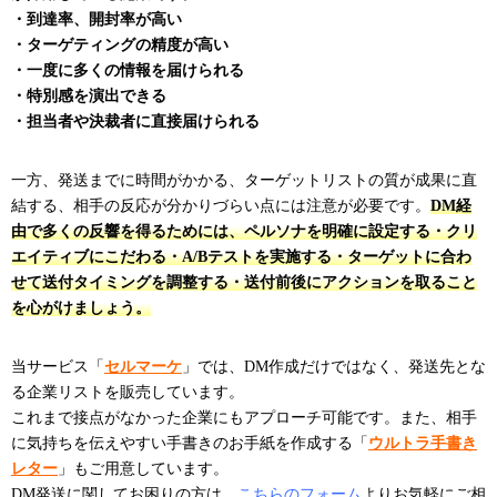
・到達率、開封率が高い
・ターゲティングの精度が高い
・一度に多くの情報を届けられる
・特別感を演出できる
・担当者や決裁者に直接届けられる
一方、発送までに時間がかかる、ターゲットリストの質が成果に直
結する、相手の反応が分かりづらい点には注意が必要です。
DM経
由で多くの反響を得るためには、ペルソナを明確に設定する・クリ
エイティブにこだわる・A/Bテストを実施する・ターゲットに合わ
せて送付タイミングを調整する・送付前後にアクションを取ること
を心がけましょう。
当サービス「
セルマーケ
」では、DM作成だけではなく、発送先とな
る企業リストを販売しています。
これまで接点がなかった企業にもアプローチ可能です。また、相手
に気持ちを伝えやすい手書きのお手紙を作成する「
ウルトラ手書き
レター
」もご用意しています。
DM発送に関してお困りの方は、
こちらのフォーム
よりお気軽にご相