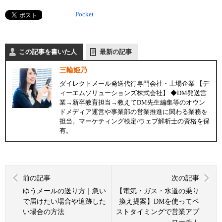
Pocket
この記事を書いた人
最新の記事
三輪姫乃
ダイレクトメール発送代行専門会社・上場企業 【デ
ィーエムソリューションズ株式会社】 ◆DM発送営
業→新卒教育担当→教えてDM先生編集等のオウン
ドメディア運営や事業部の営業推進に関わる業務を
担当。マーケティング検定/ウェブ解析士の資格を保
有。
前の記事
次の記事
ゆうメールの送り方｜急い
【電気・ガス・水道の乗り
で届けたい場合や追跡した
換え提案】DMを使ってベ
い場合の方法
ストタイミングで営業アプ