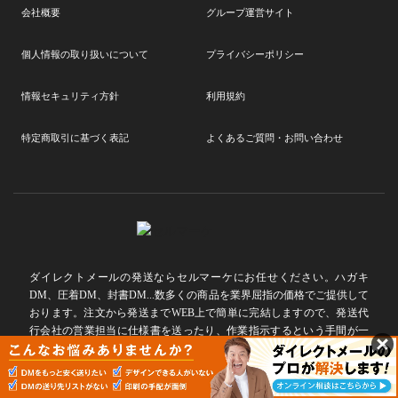
会社概要
グループ運営サイト
個人情報の取り扱いについて
プライバシーポリシー
情報セキュリティ方針
利用規約
特定商取引に基づく表記
よくあるご質問・お問い合わせ
ダイレクトメールの発送ならセルマーケにお任せください。ハガキ
DM、圧着DM、封書DM...数多くの商品を業界屈指の価格でご提供して
おります。注文から発送までWEB上で簡単に完結しますので、発送代
行会社の営業担当に仕様書を送ったり、作業指示するという手間が一
切発生しません。今後セルマーケでは「うるを「うれる」に」をモッ
トーにお客様の販促活動に大きく貢献できるよう幅広いサービスを拡
充して参ります。