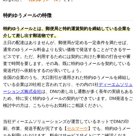
特約ゆうメールの特徴
特約ゆうメールとは、郵便局と特約運賃契約を締結している企業を
介して差し出す郵送物です。
土日の配達はありませんが、郵便局が定める一定条件を満たせば、
通常のゆうメール料金よりも安い価格で発送することができるサー
ビスです。ただ、利用するためには契約に向けた事前の打合せや審
査で時間を要します。その為、既に特約ゆうメールを契約している
発送代行へ依頼をするのが良いでしょう。
全国の企業のうち、大口割引が適用された特約ゆうメールを締結し
ている企業は20社程と言われており、その内の1社
ディーエムソリュ
ーションズ株式会社
は、DMの差し出し通数が多く長年の実績もある
ため、特に安く特約ゆうメールの契約ができています。DM発送をご
検討中の方は、こちらからお気軽にご相談ください。
当社ディーエムソリューションズが運営しているネットでDMの印
刷、作業、発送手配が完了する【
セルマーケ
】でも、特約ゆうメー
ルを利用いただけます。料金はサービスサイトにてご確認くださ