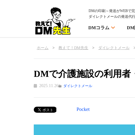
DMの印刷～発送がWEBで
ダイレクトメールの発送代
DMコラム
D
ホーム
>
教えて！DM先生
>
ダイレクトメール
DMで介護施設の利用者
2025.11.26
ダイレクトメール
Pocket