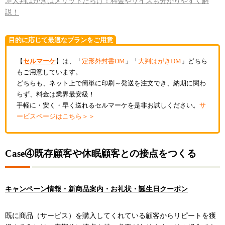
≫大判はがきはメリットだらけ！料金やサイズも分かりやすく解
説！
目的に応じて最適なプランをご用意
【
セルマーケ
】は、「
定形外封書DM
」「
大判はがきDM
」どちら
もご用意しています。
どちらも、ネット上で簡単に印刷～発送を注文でき、納期に関わ
らず、料金は業界最安級！
手軽に・安く・早く送れるセルマーケを是非お試しください。
サ
ービスページはこちら＞＞
Case④既存顧客や休眠顧客との接点をつくる
キャンペーン情報・新商品案内・お礼状・誕生日クーポン
既に商品（サービス）を購入してくれている顧客からリピートを獲