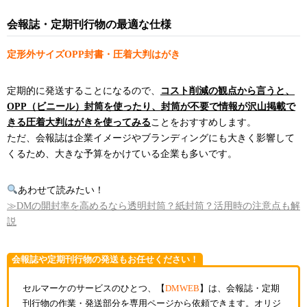
会報誌・定期刊行物の最適な仕様
定形外サイズOPP封書・圧着大判はがき
定期的に発送することになるので、
コスト削減の観点から言うと、
OPP（ビニール）封筒を使ったり、封筒が不要で情報が沢山掲載で
きる圧着大判はがきを使ってみる
ことをおすすめします。
ただ、会報誌は企業イメージやブランディングにも大きく影響して
くるため、大きな予算をかけている企業も多いです。
あわせて読みたい！
≫DMの開封率を高めるなら透明封筒？紙封筒？活用時の注意点も解
説
会報誌や定期刊行物の発送もお任せください！
セルマーケのサービスのひとつ、【
DMWEB
】は、会報誌・定期
刊行物の作業・発送部分を専用ページから依頼できます。オリジ