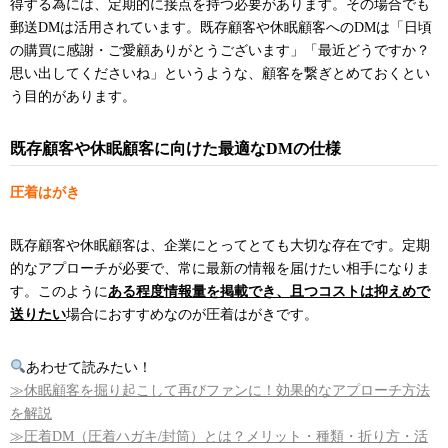
得する為には、定期的に接点を持つ必要があります。その場合でも
郵送DMは活用されています。既存顧客や休眠顧客へのDMは「日頃
の購買に感謝・ご愛顧ありがとうございます」「最近どうですか？
思い出してくださいね」というような、顧客を繋ぎとめておくとい
う目的があります。
既存顧客や休眠顧客に向けた最適なDMの仕様
圧着はがき
既存顧客や休眠顧客は、企業にとってとても大切な存在です。定期
的なアプローチが必要で、常に最新の情報を届けたい相手になりま
す。このように
ある程度情報量を掲載でき、且つコストは抑えめで
送りたい
場合におすすめなのが圧着はがきです。
あわせて読みたい！
≫休眠顧客を掘り起こして再びファンに！効果的なアプローチ方法
を解説
≫圧着DM（圧着ハガキ/封筒）とは？メリット・種類・折り方・活