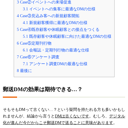
3
Case②イベントへの来場促進
3.1
イベントへの集客に最適なDMの仕様
4
Case③見込み客への新規顧客開拓
4.1
新規顧客獲得に最適なDMの仕様
5
Case④既存顧客や休眠顧客との接点をつくる
5.1
既存顧客や休眠顧客に向けた最適なDMの仕様
6
Case⑤定期刊行物
6.1
会報誌・定期刊行物の最適な仕様
7
Case⑥アンケート調査
7.1
アンケート調査DMの最適な仕様
8
最後に
郵送DMの効果は期待できる…？
そもそもDMって古くない…？という疑問を持たれる方も多いかもし
れませんが、結論から言うと
DMは古くないです
。むしろ、
デジタル
化が進んだ今だからこそ郵送DMで送ることに意味があります
。