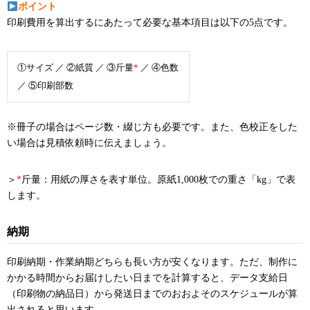
ポイント
印刷費用を算出するにあたって必要な基本項目は以下の5点です。
①サイズ ／ ②紙質 ／ ③斤量
*
／ ④色数
／ ⑤印刷部数
※冊子の場合はページ数・綴じ方も必要です。また、色校正をした
い場合は見積依頼時に伝えましょう。
＞
*
斤量：用紙の厚さを表す単位。原紙1,000枚での重さ「kg」で表
します。
納期
印刷納期・作業納期どちらも長い方が安くなります。ただ、制作に
かかる時間からお届けしたい日までを計算すると、データ支給日
（印刷物の納品日）から発送日までのおおよそのスケジュールが算
出されると思います。