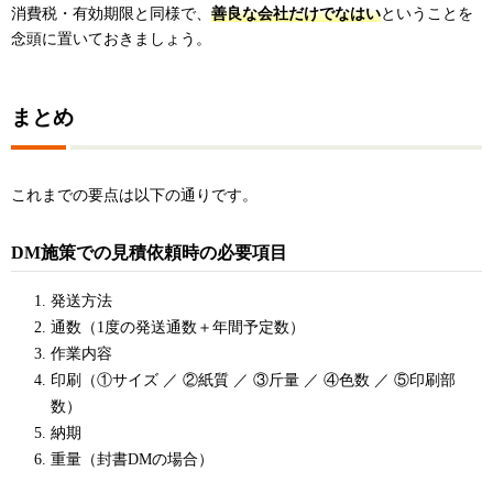
消費税・有効期限と同様で、
善良な会社だけでなはい
ということを
念頭に置いておきましょう。
まとめ
これまでの要点は以下の通りです。
DM施策での見積依頼時の必要項目
発送方法
通数（1度の発送通数＋年間予定数）
作業内容
印刷（①サイズ ／ ②紙質 ／ ③斤量 ／ ④色数 ／ ⑤印刷部
数）
納期
重量（封書DMの場合）