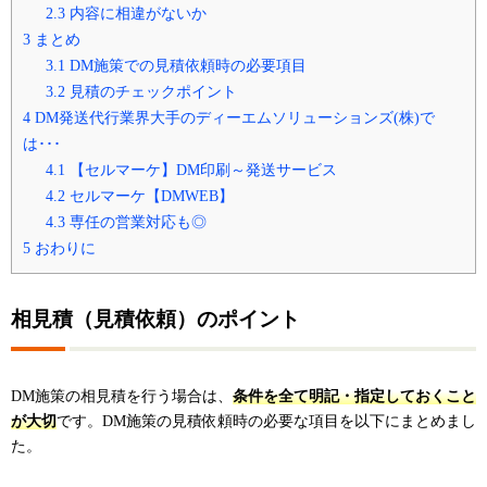
2.3
内容に相違がないか
3
まとめ
3.1
DM施策での見積依頼時の必要項目
3.2
見積のチェックポイント
4
DM発送代行業界大手のディーエムソリューションズ(株)で
は･･･
4.1
【セルマーケ】DM印刷～発送サービス
4.2
セルマーケ【DMWEB】
4.3
専任の営業対応も◎
5
おわりに
相見積（見積依頼）のポイント
DM施策の相見積を
行う場合は、
条件を全て明記・指定しておくこと
が大切
です
。DM施策の見積依頼時の必要な項目を以下にまとめまし
た。