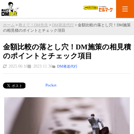
ホーム
>
教えて！DM先生
>
DM発送代行
>
金額比較の落とし穴！DM施策
の相見積のポイントとチェック項目
金額比較の落とし穴！DM施策の相見積
のポイントとチェック項目
2025.06.10
2023.11.30
DM発送代行
Pocket