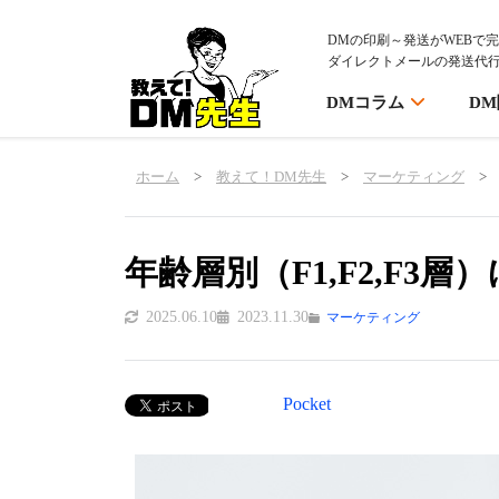
DMの印刷～発送がWEBで
ダイレクトメールの発送代
DMコラム
D
ホーム
>
教えて！DM先生
>
マーケティング
>
年齢層別（F1,F2,F3
2025.06.10
2023.11.30
マーケティング
Pocket