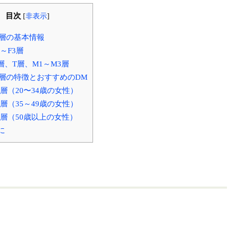
目次
[
非表示
]
3層の基本情報
1～F3層
層、T層、M1～M3層
3層の特徴とおすすめのDM
1層（20〜34歳の女性）
2層（35～49歳の女性）
3層（50歳以上の女性）
に