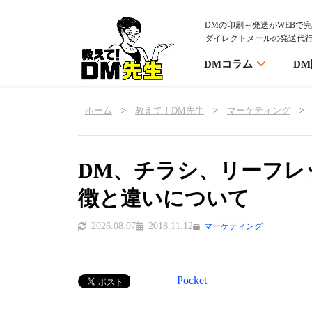
DMの印刷～発送がWEBで
ダイレクトメールの発送代
DMコラム
D
ホーム
>
教えて！DM先生
>
マーケティング
>
DM、チラシ、リーフレ
徴と違いについて
2026.08.07
2018.11.12
マーケティング
Pocket