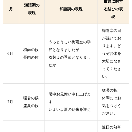
健康に関す
漢語調の
月
和語調の表現
る結びの表
表現
現
梅雨寒の日
が続いてお
うっとうしい梅雨空の季
ります。ど
梅雨の候
節となりましたが
6月
うぞお体を
長雨の候
衣替えの季節となりまし
大切になさ
たが
ってくださ
い。
猛暑の折、
暑中お見舞い申し上げま
猛暑の候
体調にはお
7月
す
盛夏の候
気をつけく
いよいよ夏の到来を迎え
ださい。
連日の熱帯