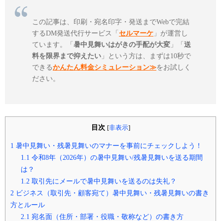
この記事は、印刷・宛名印字・発送までWebで完結
するDM発送代行サービス「
セルマーケ
」が運営し
ています。「
暑中見舞いはがきの手配が大変
」「
送
料を限界まで抑えたい
」という方は、まずは10秒で
できる
かんたん料金シミュレーション≫
をお試しく
ださい。
目次
[
非表示
]
1
暑中見舞い・残暑見舞いのマナーを事前にチェックしよう！
1.1
令和8年（2026年）の暑中見舞い/残暑見舞いを送る期間
は？
1.2
取引先にメールで暑中見舞いを送るのは失礼？
2
ビジネス（取引先・顧客宛て）暑中見舞い・残暑見舞いの書き
方とルール
2.1
宛名面（住所・部署・役職・敬称など）の書き方