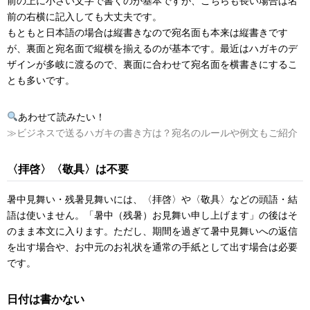
前の上に小さい文字で書くのが基本ですが、こちらも長い場合は名
前の右横に記入しても大丈夫です。
もともと日本語の場合は縦書きなので宛名面も本来は縦書きです
が、裏面と宛名面で縦横を揃えるのが基本です。最近はハガキのデ
ザインが多岐に渡るので、裏面に合わせて宛名面を横書きにするこ
とも多いです。
あわせて読みたい！
≫ビジネスで送るハガキの書き方は？宛名のルールや例文もご紹介
〈拝啓〉〈敬具〉は不要
暑中見舞い・残暑見舞いには、〈拝啓〉や〈敬具〉などの頭語・結
語は使いません。「暑中（残暑）お見舞い申し上げます」の後はそ
のまま本文に入ります。ただし、期間を過ぎて暑中見舞いへの返信
を出す場合や、お中元のお礼状を通常の手紙として出す場合は必要
です。
日付は書かない