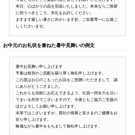
本日、心ばかりの品を別送いたしました。本来ならご挨拶
に伺うべきところ、失礼をお許しください。
ますます厳しい暑さに向かいます折、ご自愛専一にお過ご
しくださいませ。
お中元のお礼状を兼ねた暑中見舞いの例文
暑中お見舞い申し上げます
平素は格別のご高配を賜り厚く御礼申し上げます。
この度はお心のこもったお品をご恵贈いただきまして、誠
にありがとうござました。
これからも信頼にお応えできるよう、社員一同全力を注い
でまいる所存でございますので、今後ともご協力ご支援の
ほどよろしくお願い申し上げます。
末筆ではございますが、貴社の発展と皆さまのご健勝をお
祈り申し上げます。
略儀ながら書中をもちまして御礼申し上げます。