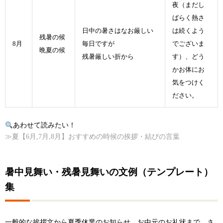
夜（まだし
ばらく熱さ
日中の暑さはなお厳しい
は続くよう
残暑の候
8月
毎日ですが
でございま
晩夏の候
残暑厳しい折から
す）、
どう
かお体にお
気をつけく
ださい。
あわせて読みたい！
≫夏【6月,7月,8月】おすすめの時候の挨拶・結びの言葉
暑中見舞い・残暑見舞いの文例（テンプレート）
集
一般的な挨拶文から夏季休業のお知らせ、お中元のお礼状まで、さ