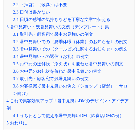
2.2
〈拝啓〉〈敬具〉は不要
2.3
日付は書かない
2.4
日頃の感謝の気持ちなどを丁寧な文章で伝える
3
暑中見舞い・残暑見舞いの文例（テンプレート）集
3.1
取引先・顧客宛て暑中お見舞いの例文
3.2
暑中見舞いでの〈夏季休暇（休業）のお知らせ〉の例文
3.3
暑中見舞いでの〈クールビズに関するお知らせ〉の例文
3.4
暑中見舞いへの返信（お礼）の例文
3.5
お中元の送付状（添え状）を兼ねた暑中見舞いの例文
3.6
お中元のお礼状を兼ねた暑中見舞いの例文
3.7
取引先・顧客宛て残暑見舞いの例文
3.8
お客様宛て暑中見舞いの例文（ショップ（店舗）・サロ
ン向け）
4
これで集客効果アップ！暑中見舞いDMのデザイン・アイデア
例
4.1
うちわとして使える暑中見舞いDM（飲食店DMの例）
5
おわりに