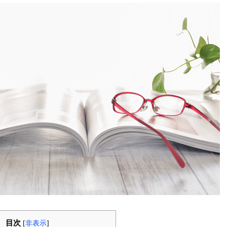
目次
[
非表示
]