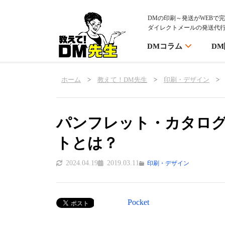
DMの印刷～発送がWEBで
ダイレクトメールの発送代
DMコラム
D
ホーム
>
教えて！DM先生
>
印刷・デザイン
>
パンフレット・カタロ
トとは？
2024.04.19
2019.03.11
印刷・デザイン
Pocket