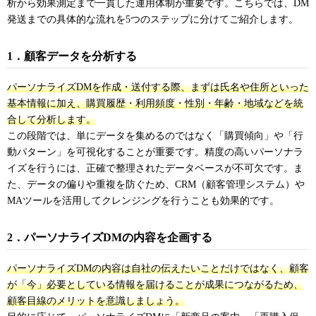
析から効果測定まで一貫した運用体制が重要です。こちらでは、DM
発送までの具体的な流れを5つのステップに分けてご紹介します。
1．顧客データを分析する
パーソナライズDMを作成・送付する際、まずは氏名や住所といった
基本情報に加え、購買履歴・利用頻度・性別・年齢・地域などを統
合して分析します。
この段階では、単にデータを集めるのではなく「購買傾向」や「行
動パターン」を可視化することが重要です。精度の高いパーソナラ
イズを行うには、正確で整理されたデータベースが不可欠です。ま
た、データの偏りや重複を防ぐため、CRM（顧客管理システム）や
MAツールを活用してクレンジングを行うことも効果的です。
2．パーソナライズDMの内容を企画する
パーソナライズDMの内容は自社の伝えたいことだけではなく、顧客
が「今」必要としている情報を届けることが成果につながるため、
顧客目線のメリットを意識しましょう。