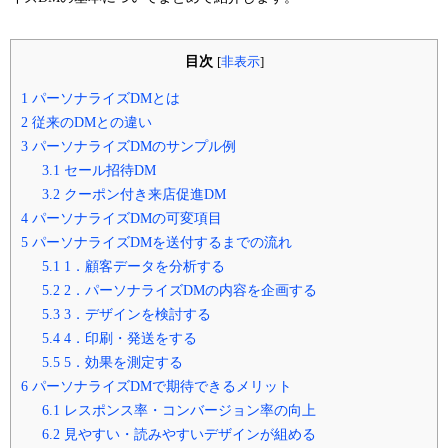
目次
[
非表示
]
1
パーソナライズDMとは
2
従来のDMとの違い
3
パーソナライズDMのサンプル例
3.1
セール招待DM
3.2
クーポン付き来店促進DM
4
パーソナライズDMの可変項目
5
パーソナライズDMを送付するまでの流れ
5.1
1．顧客データを分析する
5.2
2．パーソナライズDMの内容を企画する
5.3
3．デザインを検討する
5.4
4．印刷・発送をする
5.5
5．効果を測定する
6
パーソナライズDMで期待できるメリット
6.1
レスポンス率・コンバージョン率の向上
6.2
見やすい・読みやすいデザインが組める