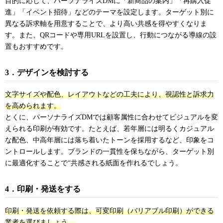
目的に応じて、パーソナライズDMに「新商品の案内」「再購入促
進」「イベント招待」などのテーマを設定します。ターゲット別に
異なる訴求軸を用意することで、より高い共感を得やすくなりま
す。また、QRコードや専用URLを設置し、行動につながる導線の設
置もおすすめです。
3．デザインを検討する
文字サイズや配色、レイアウトなどの工夫により、視認性と訴求力
を高められます。
とくに、パーソナライズDMでは顧客属性に合わせてビジュアルを変
えられる印刷が有効です。たとえば、若年層には明るくカジュアル
な配色、中高年層には落ち着いたトーンを採用するなど、印象をコ
ントロールします。ブランドの一貫性を保ちながら、ターゲット別
に最適化することで“共感される紙面を作れるでしょう。
4．印刷・発送をする
印刷・発送を依頼する際は、可変印刷（バリアブル印刷）ができる
業者を選びましょう。