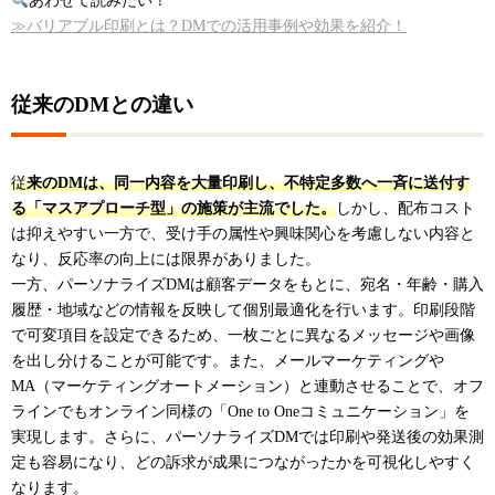
あわせて読みたい！
≫バリアブル印刷とは？DMでの活用事例や効果を紹介！
従来のDMとの違い
従
来のDMは、同一内容を大量印刷し、不特定多数へ一斉に送付す
る「マスアプローチ型」の施策が主流でした。
しかし、配布コスト
は抑えやすい一方で、受け手の属性や興味関心を考慮しない内容と
なり、反応率の向上には限界がありました。
一方、パーソナライズDMは顧客データをもとに、宛名・年齢・購入
履歴・地域などの情報を反映して個別最適化を行います。印刷段階
で可変項目を設定できるため、一枚ごとに異なるメッセージや画像
を出し分けることが可能です。また、メールマーケティングや
MA（マーケティングオートメーション）と連動させることで、オフ
ラインでもオンライン同様の「One to Oneコミュニケーション」を
実現します。さらに、パーソナライズDMでは印刷や発送後の効果測
定も容易になり、どの訴求が成果につながったかを可視化しやすく
なります。