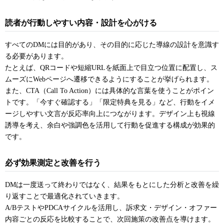
読者が行動しやすい内容・設計を心がける
すべてのDMには目的があり、その目的に応じた導線の設計を意識す
る必要があります。
たとえば、QRコードや短縮URLを紙面上で目立つ位置に配置し、ス
ムーズにWebページへ遷移できるようにすることが挙げられます。
また、CTA（Call To Action）には具体的な言葉を使うことがポイン
トです。「今すぐ確認する」「限定特典を見る」など、行動をイメ
ージしやすい文言が反応率向上につながります。デザイン上も視線
誘導を考え、余白や強調色を活用して行動を促進する構成が効果的
です。
必ず効果測定と改善を行う
DMは一度送って終わりではなく、結果をもとにした分析と改善を繰
り返すことで最適化されていきます。
A/BテストやPDCAサイクルを活用し、訴求文・デザイン・オファー
内容ごとの反応を比較することで、次回施策の改善点を導けます。