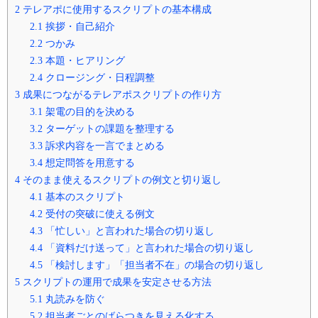
2
テレアポに使用するスクリプトの基本構成
2.1
挨拶・自己紹介
2.2
つかみ
2.3
本題・ヒアリング
2.4
クロージング・日程調整
3
成果につながるテレアポスクリプトの作り方
3.1
架電の目的を決める
3.2
ターゲットの課題を整理する
3.3
訴求内容を一言でまとめる
3.4
想定問答を用意する
4
そのまま使えるスクリプトの例文と切り返し
4.1
基本のスクリプト
4.2
受付の突破に使える例文
4.3
「忙しい」と言われた場合の切り返し
4.4
「資料だけ送って」と言われた場合の切り返し
4.5
「検討します」「担当者不在」の場合の切り返し
5
スクリプトの運用で成果を安定させる方法
5.1
丸読みを防ぐ
5.2
担当者ごとのばらつきを見える化する