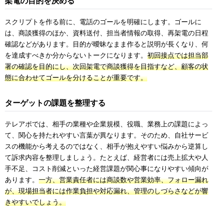
架電の目的を決める
スクリプトを作る前に、電話のゴールを明確にします。ゴールに
は、商談獲得のほか、資料送付、担当者情報の取得、再架電の日程
確認などがあります。目的が曖昧なまま作ると説明が長くなり、何
を達成すべきか分からないトークになります。
初回接点では担当部
署の確認を目的にし、次回架電で商談獲得を目指すなど、顧客の状
態に合わせてゴールを分けることが重要です。
ターゲットの課題を整理する
テレアポでは、相手の業種や企業規模、役職、業務上の課題によっ
て、関心を持たれやすい言葉が異なります。そのため、自社サービ
スの機能から考えるのではなく、相手が抱えやすい悩みから逆算し
て訴求内容を整理しましょう。たとえば、経営者には売上拡大や人
手不足、コスト削減といった経営課題が関心事になりやすい傾向が
あります。
一方、営業責任者には商談数や営業効率、フォロー漏れ
が、現場担当者には作業負担や対応漏れ、管理のしづらさなどが響
きやすいでしょう。