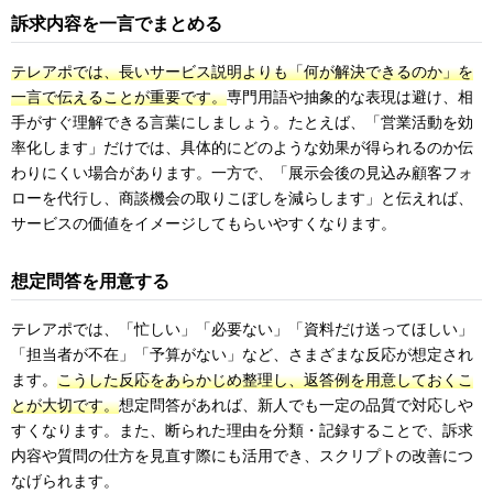
訴求内容を一言でまとめる
テレアポでは、長いサービス説明よりも「何が解決できるのか」を
一言で伝えることが重要です。
専門用語や抽象的な表現は避け、相
手がすぐ理解できる言葉にしましょう。たとえば、「営業活動を効
率化します」だけでは、具体的にどのような効果が得られるのか伝
わりにくい場合があります。一方で、「展示会後の見込み顧客フォ
ローを代行し、商談機会の取りこぼしを減らします」と伝えれば、
サービスの価値をイメージしてもらいやすくなります。
想定問答を用意する
テレアポでは、「忙しい」「必要ない」「資料だけ送ってほしい」
「担当者が不在」「予算がない」など、さまざまな反応が想定され
ます。
こうした反応をあらかじめ整理し、返答例を用意しておくこ
とが大切です。
想定問答があれば、新人でも一定の品質で対応しや
すくなります。また、断られた理由を分類・記録することで、訴求
内容や質問の仕方を見直す際にも活用でき、スクリプトの改善につ
なげられます。