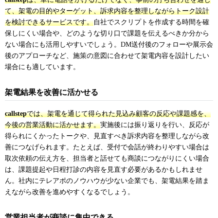
て、架電の目的やターゲット、訴求内容を整理しながらトーク設計
を検討できるサービスです。
自社でスクリプトを作成する時間を確
保しにくい場合や、どのような切り口で課題を伝えるべきか分から
ない場合にも活用しやすいでしょう。DM送付後のフォローや展示会
後のアプローチなど、施策の意図に合わせて架電内容を設計したい
場合にも適しています。
架電結果を改善に活かせる
callstep
では、架電を通じて得られた見込み顧客の反応や課題感を、
今後の営業活動に活かせます。
実施後には振り返りを行い、反応が
得られにくかったトークや、見直すべき訴求内容を整理しながら改
善につなげられます。たとえば、受付で会話が終わりやすい場合は
取次依頼の伝え方を、担当者と話せても商談につながりにくい場合
は、課題提起や日程打診の内容を見直す必要があるかもしれませ
ん。社内にテレアポのノウハウが少ない企業でも、架電結果を踏ま
えながら改善を進めやすくなるでしょう。
営業担当者が商談に集中できる