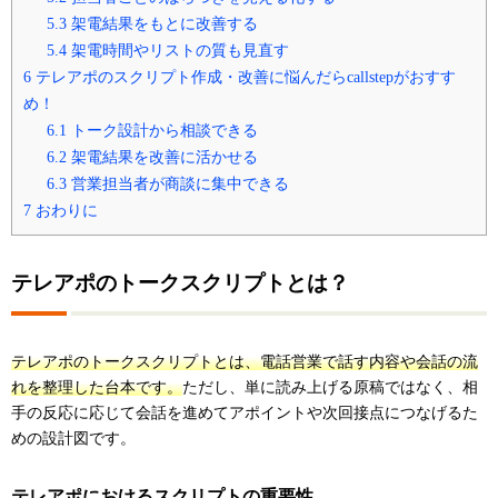
5.3
架電結果をもとに改善する
5.4
架電時間やリストの質も見直す
6
テレアポのスクリプト作成・改善に悩んだらcallstepがおすす
め！
6.1
トーク設計から相談できる
6.2
架電結果を改善に活かせる
6.3
営業担当者が商談に集中できる
7
おわりに
テレアポのトークスクリプトとは？
テレアポのトークスクリプトとは、電話営業で話す内容や会話の流
れを整理した台本です。
ただし、単に読み上げる原稿ではなく、相
手の反応に応じて会話を進めてアポイントや次回接点につなげるた
めの設計図です。
テレアポにおけるスクリプトの重要性