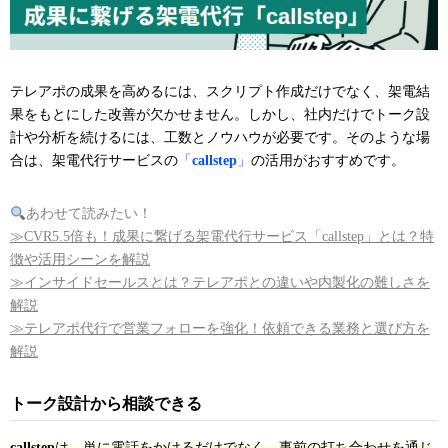
テレアポの成果を高めるには、スクリプト作成だけでなく、架電結
果をもとにした改善が欠かせません。しかし、社内だけでトーク設
計や分析を続けるには、工数とノウハウが必要です。そのような場
合は、架電代行サービスの
「
callstep
」
の活用がおすすめです。
あわせて読みたい！
≫CVR5.5倍も！成果に繋げる架電代行サービス「callstep」とは？特
徴や活用シーンを解説
≫インサイドセールスとは？テレアポとの違いや内製化の難しさを
解説
≫テレアポ代行で営業フォローを強化！依頼できる業務と選び方を
解説
トーク設計から相談できる
callstep
は、単に電話をかけるだけでなく、事前の打ち合わせを通じ