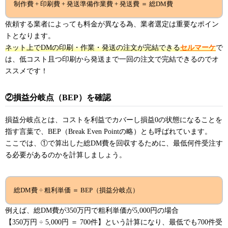
制作費 + 印刷費 + 発送準備作業費 + 発送費 ＝ 総DM費
依頼する業者によっても料金が異なる為、業者選定は重要なポイン
トとなります。
ネット上でDMの印刷・作業・発送の注文が完結できる
セルマーケ
で
は、低コスト且つ印刷から発送まで一回の注文で完結できるのでオ
ススメです！
②損益分岐点（BEP）を確認
損益分岐点とは、コストを利益でカバーし損益0の状態になることを
指す言葉で、BEP（Break Even Pointの略）とも呼ばれています。
ここでは、①で算出した総DM費を回収するために、最低何件受注す
る必要があるのかを計算しましょう。
総DM費 ÷ 粗利単価 ＝ BEP（損益分岐点）
例えば、総DM費が350万円で粗利単価が5,000円の場合
【350万円 ÷ 5,000円 ＝ 700件】という計算になり、最低でも700件受