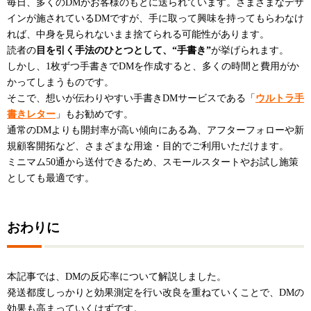
毎日、多くのDMがお客様のもとに送られています。さまざまなデザ
インが施されているDMですが、手に取って興味を持ってもらわなけ
れば、中身を見られないまま捨てられる可能性があります。
読者の
目を引く手法のひとつとして、“手書き”
が挙げられます。
しかし、1枚ずつ手書きでDMを作成すると、多くの時間と費用がか
かってしまうものです。
そこで、想いが伝わりやすい手書きDMサービスである「
ウルトラ手
書きレター
」もお勧めです。
通常のDMよりも開封率が高い傾向にある為、アフターフォローや新
規顧客開拓など、さまざまな用途・目的でご利用いただけます。
ミニマム50通から送付できるため、スモールスタートやお試し施策
としても最適です。
おわりに
本記事では、DMの反応率について解説しました。
発送都度しっかりと効果測定を行い改良を重ねていくことで、DMの
効果も高まっていくはずです。