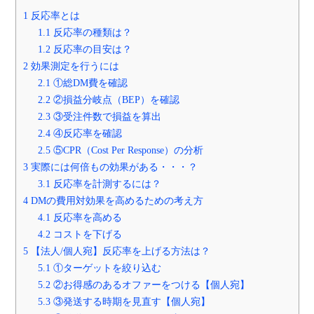
1
反応率とは
1.1
反応率の種類は？
1.2
反応率の目安は？
2
効果測定を行うには
2.1
①総DM費を確認
2.2
②損益分岐点（BEP）を確認
2.3
③受注件数で損益を算出
2.4
④反応率を確認
2.5
⑤CPR（Cost Per Response）の分析
3
実際には何倍もの効果がある・・・？
3.1
反応率を計測するには？
4
DMの費用対効果を高めるための考え方
4.1
反応率を高める
4.2
コストを下げる
5
【法人/個人宛】反応率を上げる方法は？
5.1
①ターゲットを絞り込む
5.2
②お得感のあるオファーをつける【個人宛】
5.3
③発送する時期を見直す【個人宛】