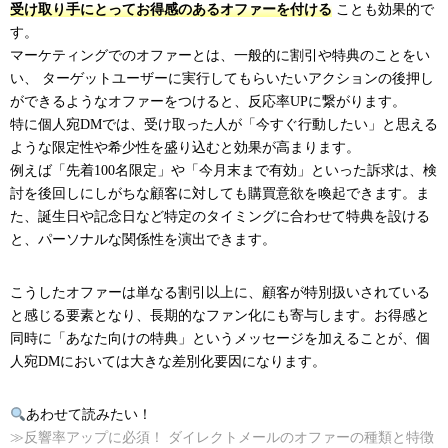
受け取り手にとってお得感のあるオファーを付ける
ことも効果的で
す。
マーケティングでのオファーとは、一般的に割引や特典のことをい
い、 ターゲットユーザーに実行してもらいたいアクションの後押し
ができるようなオファーをつけると、反応率UPに繋がります。
特に個人宛DMでは、受け取った人が「今すぐ行動したい」と思える
ような限定性や希少性を盛り込むと効果が高まります。
例えば「先着100名限定」や「今月末まで有効」といった訴求は、検
討を後回しにしがちな顧客に対しても購買意欲を喚起できます。ま
た、誕生日や記念日など特定のタイミングに合わせて特典を設ける
と、パーソナルな関係性を演出できます。
こうしたオファーは単なる割引以上に、顧客が特別扱いされている
と感じる要素となり、長期的なファン化にも寄与します。お得感と
同時に「あなた向けの特典」というメッセージを加えることが、個
人宛DMにおいては大きな差別化要因になります。
あわせて読みたい！
≫反響率アップに必須！ ダイレクトメールのオファーの種類と特徴