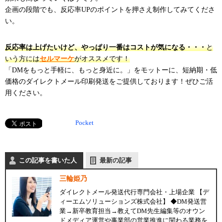
企画の段階でも、反応率UPのポイントを押さえ制作してみてくださ
い。
反応率は上げたいけど、やっぱり一番はコストが気になる・・・
と
いう方には
セルマーケ
がオススメです！
「DMをもっと手軽に、もっと身近に。」をモットーに、短納期・低
価格のダイレクトメール印刷発送をご提供しております！ぜひご活
用ください。
Pocket
この記事を書いた人
最新の記事
三輪姫乃
ダイレクトメール発送代行専門会社・上場企業 【デ
ィーエムソリューションズ株式会社】 ◆DM発送営
業→新卒教育担当→教えてDM先生編集等のオウン
ドメディア運営や事業部の営業推進に関わる業務を