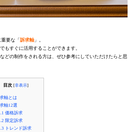
に重要な「
訴求軸
」。
でもすぐに活用することができます。
などの制作をされる方は、ぜひ参考にしていただけたらと思
目次
[
非表示
]
求軸とは
求軸12選
.1
価格訴求
.2
限定訴求
.3
トレンド訴求