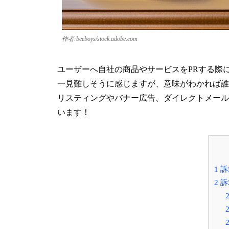
作者:beeboys/stock.adobe.com
ユーザーへ自社の商品やサービスをPRする際
一見難しそうに感じますが、意味がわかれば誰
リスティングやバナー広告、ダイレクトメール
います！
1
訴
2
訴
2
2
2