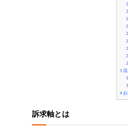
2
2
2
2
2
2
3
活
3
3
4
お
訴求軸とは