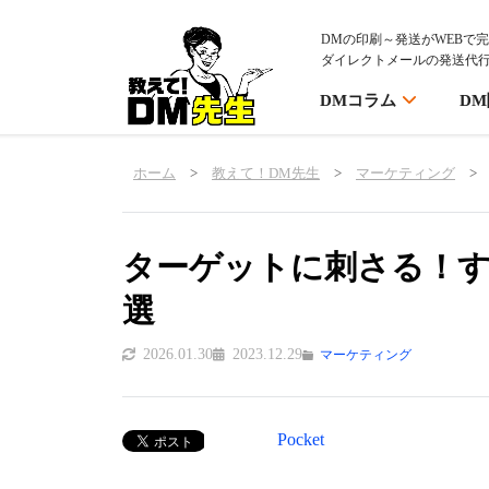
DMの印刷～発送がWEBで
ダイレクトメールの発送代
DMコラム
D
ホーム
>
教えて！DM先生
>
マーケティング
>
ターゲットに刺さる！す
選
2026.01.30
2023.12.29
マーケティング
Pocket