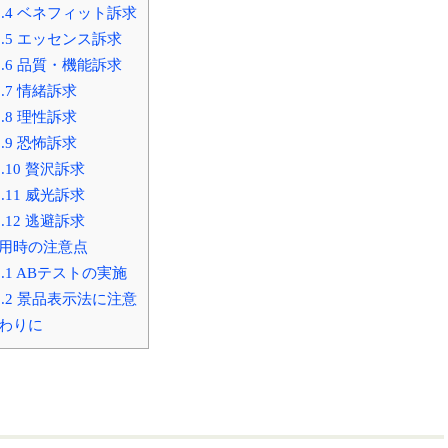
.4
ベネフィット訴求
.5
エッセンス訴求
.6
品質・機能訴求
.7
情緒訴求
.8
理性訴求
.9
恐怖訴求
2.10
贅沢訴求
2.11
威光訴求
2.12
逃避訴求
用時の注意点
.1
ABテストの実施
.2
景品表示法に注意
わりに